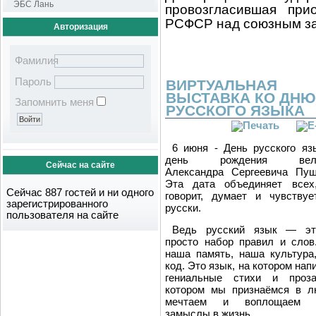
ЭБС Лань
провозгласившая при
РСФСР над союзным за
Авторизация
Фамилия
Пароль
ВИРТУАЛЬНАЯ
ВЫСТАВКА КО ДНЮ
Запомнить меня
РУССКОГО ЯЗЫКА
6 июня - День русского яз
день рождения вели
Сейчас на сайте
Александра Сергеевича Пуш
Эта дата объединяет всех
Сейчас 887 гостей и ни одного
говорит, думает и чувствуе
зарегистрированного
русски.
пользователя на сайте
Ведь русский язык — эт
просто набор правил и слов
наша память, наша культура
код. Это язык, на котором нап
гениальные стихи и проз
котором мы признаёмся в л
мечтаем и воплощаем 
замыслы в жизнь.