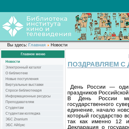
Вы здесь:
Главная
Новости
Главное меню
Новости
ПОЗДРАВЛЯЕМ С 
Электронный каталог
О библиотеке
Новые поступления
Виртуальные выставки
День России — один
Спроси библиотекаря
праздников Российской
Информационные ресурсы
В День России мы
Преподавателям
государственного сув
Студентам
единение, начало ново
Студентам колледжа
который государство в
ЭБС Znanium
так как именно 12 
ЭБС Айбукс
Декларация о государ