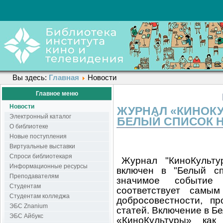
Вы здесь:
Главная
Новости
Главное меню
Новости
ЖУРНАЛ «КИНОКУ
Электронный каталог
БЕЛЫЙ СПИСОК 
О библиотеке
Новые поступления
Виртуальные выставки
Спроси библиотекаря
Журнал "КиноКульту
Информационные ресурсы
включен в "Белый сп
Преподавателям
значимое событие 
Студентам
соответствует самы
Студентам колледжа
добросовестности, пр
ЭБС Znanium
статей. Включение в Б
ЭБС Айбукс
«КиноКультуры» как