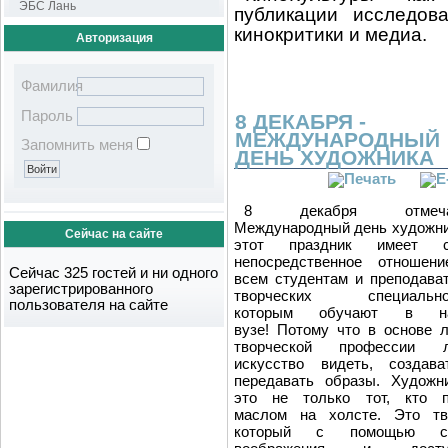
ЭБС Лань
публикации исследова
кинокритики и медиа.
Авторизация
Фамилия
Пароль
8 ДЕКАБРЯ -
МЕЖДУНАРОДНЫЙ
Запомнить меня
ДЕНЬ ХУДОЖНИКА
8 декабря отмеча
Международный день художни
Сейчас на сайте
этот праздник имеет с
непосредственное отношен
Сейчас 325 гостей и ни одного
всем студентам и преподава
зарегистрированного
творческих специальнос
пользователя на сайте
которым обучают в н
вузе! Потому что в основе 
творческой профессии л
искусство видеть, создав
передавать образы. Худож
это не только тот, кто 
маслом на холсте. Это тв
который с помощью св