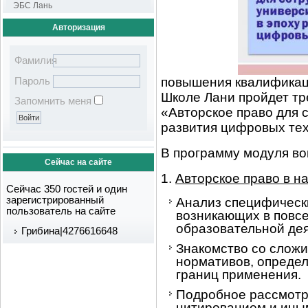
ЭБС Лань
Авторизация
Фамилия
повышения квалификаци
Пароль
Школе Лани пройдет тр
Запомнить меня
«Авторское право для 
развития цифровых тех
В программу модуля в
Сейчас на сайте
1.
Авторское право в н
Сейчас 350 гостей и один
зарегистрированный
Анализ специфически
пользователь на сайте
возникающих в повс
образовательной дея
Грибина|4276616648
Знакомство со слож
нормативов, определ
границ применения.
Подробное рассмотр
цитированием и ины