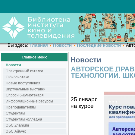
Вы здесь:
Главная
Новости
Последние новости
Авт
Главное меню
Новости
Новости
АВТОРСКОЕ ПРА
Электронный каталог
ТЕХНОЛОГИЙ. ШК
О библиотеке
Новые поступления
Виртуальные выставки
Спроси библиотекаря
25 января
Информационные ресурсы
на курсе
Преподавателям
Студентам
Студентам колледжа
ЭБС Znanium
ЭБС Айбукс