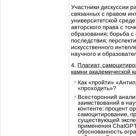
Участники дискуссии ра
связанных с правом ин
университетской среде
авторского права с то
образования; борьба с
последствия; перспект
искусственного интелл
научного и образовател
4.
Плагиат, самоцитиро
камни академической 
Как «пройти» «Антип
«проходить»?
Всесторонний анали
заимствований в на
контенте: процент о
самоцитирование, п
существующей экспе
применения ChatGPT 
обоснованность огра