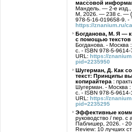
массовой информа
Мандель. — 2-е изд.,
М, 2026. — 238 с. —
978-5-16-019658-9. - 
https://znanium.ru/
Богданова, М. Я — 
с помощью текстов
Богданова. - Москва 
с. - ISBN 978-5-9614-
URL:
https://znaniu
pid=2235950
Шугерман, Д. Как с
текст: Принципы в
копирайтера
: практ
Шугерман. - Москва :
с. - ISBN 978-5-9614-
URL:
https://znaniu
pid=2235295
Эффективные комм
руководство / пер. с 
Паблишер, 2026. - 20
Review: 10 лучших ст