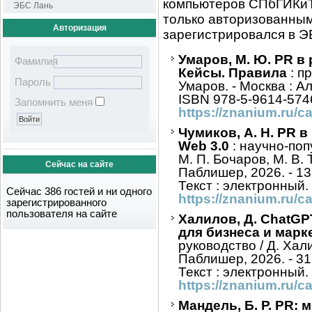
компьютеров СПбГИКиТ 
ЭБС Лань
только авторизованным 
Авторизация
зарегистрировался в Э
Умаров, М. Ю. PR в
Фамилия
Кейсы. Правила
: п
Пароль
Умаров. - Москва : Ал
ISBN 978-5-9614-5746
Запомнить меня
https://znanium.ru/
Чумиков, А. Н. PR в
Web 3.0
: научно-поп
М. П. Бочаров, М. В.
Сейчас на сайте
Паблишер, 2026. - 132
Текст : электронный.
Сейчас 386 гостей и ни одного
https://znanium.ru/
зарегистрированного
пользователя на сайте
Халилов, Д. ChatGP
для бизнеса и марк
руководство / Д. Хал
Паблишер, 2026. - 312
Текст : электронный.
https://znanium.ru/
Мандель, Б. Р. PR: