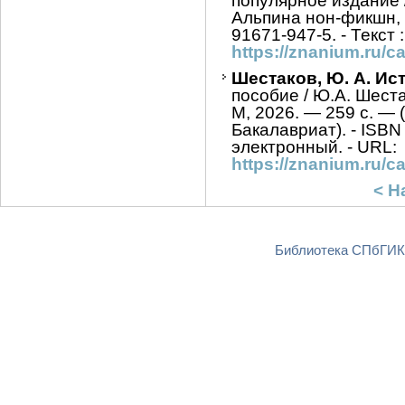
популярное издание / 
Альпина нон-фикшн, 2
91671-947-5. - Текст 
https://znanium.ru/
Шестаков, Ю. А. И
пособие / Ю.А. Шест
М, 2026. — 259 с. —
Бакалавриат). - ISBN 
электронный. - URL:
https://znanium.ru/
< Н
Библиотека СПбГИКи