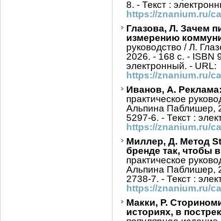
8. - Текст : электронн
https://znanium.ru/
Глазова, Л. Зачем 
измерению коммун
руководство / Л. Гла
2026. - 168 с. - ISBN 
электронный. - URL:
https://znanium.ru/
Иванов, А. Реклама
практическое руковод
Альпина Паблишер, 20
5297-6. - Текст : эле
https://znanium.ru/
Миллер, Д. Метод S
бренде так, чтобы 
практическое руковод
Альпина Паблишер, 20
2738-7. - Текст : эле
https://znanium.ru/
Макки, Р. Сторином
историях, в постр