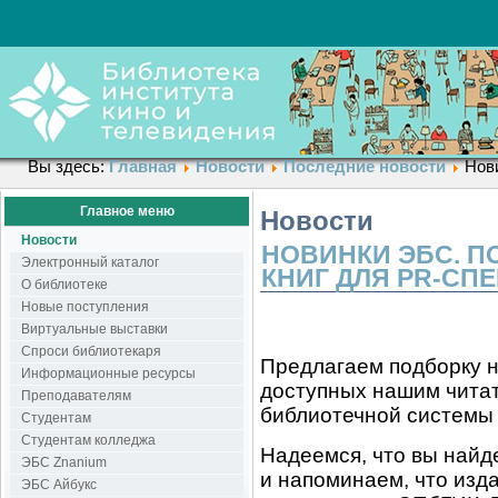
Вы здесь:
Главная
Новости
Последние новости
Нов
Главное меню
Новости
Новости
НОВИНКИ ЭБС. 
Электронный каталог
КНИГ ДЛЯ PR-СП
О библиотеке
Новые поступления
Виртуальные выставки
Спроси библиотекаря
Предлагаем подборку н
Информационные ресурсы
доступных нашим чита
Преподавателям
библиотечной системы 
Студентам
Студентам колледжа
Надеемся, что вы найде
ЭБС Znanium
и напоминаем, что изд
ЭБС Айбукс