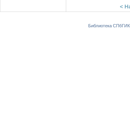
< Н
Библиотека СПбГИКи