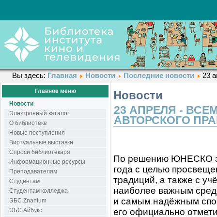
Вы здесь:
Главная
Новости
Последние новости
23 а
Главное меню
Новости
Новости
23 АПРЕЛЯ - ВС
Электронный каталог
АВТОРСКОГО ПР
О библиотеке
Новые поступления
Виртуальные выставки
Спроси библиотекаря
По решению ЮНЕСКО эт
Информационные ресурсы
года с целью просвеще
Преподавателям
традиций, а также с учё
Студентам
наиболее важным сред
Студентам колледжа
и самым надёжным спо
ЭБС Znanium
его официально отмети
ЭБС Айбукс