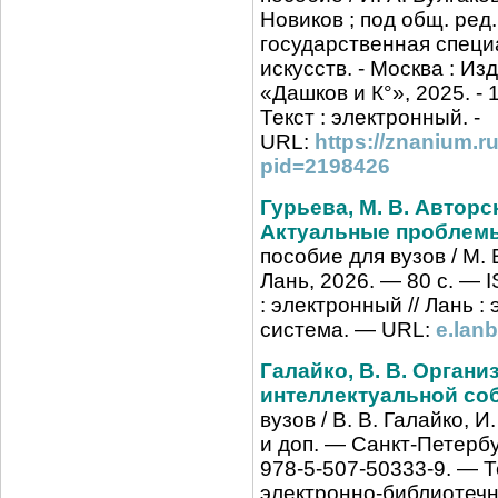
Новиков ; под общ. ред
государственная спец
искусств. - Москва : И
«Дашков и К°», 2025. - 1
Текст : электронный. -
URL:
https://znanium.r
pid=2198426
Гурьева, М. В. Авторс
Актуальные проблем
пособие для вузов / М. 
Лань, 2026. — 80 с. — 
: электронный // Лань 
система. — URL:
e.lan
Галайко, В. В. Органи
интеллектуальной со
вузов / В. В. Галайко, И
и доп. — Санкт-Петербу
978-5-507-50333-9. — Те
электронно-библиотечн