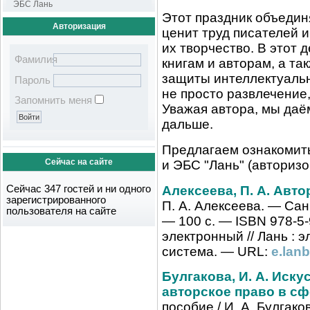
ЭБС Лань
Этот праздник объединя
Авторизация
ценит труд писателей 
их творчество. В этот 
Фамилия
книгам и авторам, а т
защиты интеллектуальн
Пароль
не просто развлечение,
Запомнить меня
Уважая автора, мы даё
дальше.
Предлагаем ознакомит
Сейчас на сайте
и ЭБС "Лань" (авторизо
Алексеева, П. А. Авт
Сейчас 347 гостей и ни одного
зарегистрированного
П. А. Алексеева. — Сан
пользователя на сайте
— 100 с. — ISBN 978-5-
электронный // Лань : 
система. — URL:
e.lan
Булгакова, И. А. Иску
авторское право в с
пособие / И. А. Булгако