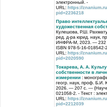
электронный. -
URL:
https://znanium.r
pid=2236218
Право интеллектуаль
художественная собс
Кулешова, Р.Ш. Рахматул
ред. д-ра юрид. наук, п
ИНФРА-М, 2023. — 232
ISBN 978-5-16-018542-2.
URL:
https://znanium.r
pid=2020590
Токарева, А. А. Куль
собственности в лич
измерении
: монография
геогр. наук, проф. Б.И
2026. — 207 с. — (Науч
021058-2. - Текст : элек
URL:
https://znanium.r
pid=2212039