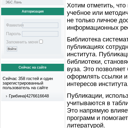
ЭБС Лань
Хотим отметить, что
учебное или методич
Авторизация
не только личное до
Фамилия
информационных рес
Пароль
Библиотека система
Запомнить меня
публикациях сотрудн
института. Публикац
библиотеки, станов
вуза. Это позволяет
Сейчас на сайте
оформлять ссылки и
Сейчас 358 гостей и один
интересов института
зарегистрированный
пользователь на сайте
Публикации, использ
Грибина|4276616648
учитываются в табл
Это напрямую влияе
программ и помогает
литературой.