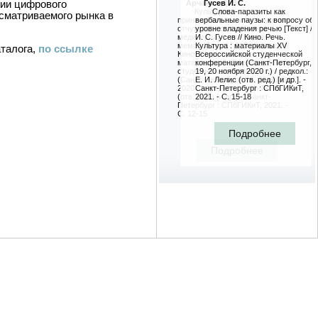
ции цифрового
Арчаков Д. В.
Гусев И. С.
Культурная
Слова-паразиты как
ссматриваемого рынка в
принадлежность и культурная
вербальные паузы: к вопросу об
отчужденность субъекта
уровне владения речью [Текст] /
медиасреды через призму
И. С. Гусев // Кино. Речь.
мемов [Текст] / Д. В. Арчаков //
Культура : материалы XV
аталога,
по ссылке
Кино. Речь. Культура :
Всероссийской студенческой
материалы XV Всероссийской
конференции (Санкт-Петербург,
студенческой конференции
19, 20 ноября 2020 г.) / редкол.:
(Санкт-Петербург, 19, 20 ноября
Е. И. Лелис (отв. ред.) [и др.]. -
2020 г.) / редкол.: Е. И. Лелис
Санкт-Петербург : СПбГИКиТ,
(отв. ред.) [и др.]. - Санкт-
2021. - С. 15-18
Петербург : СПбГИКиТ, 2021. -
С. 12-15
Подробнее
Подробнее