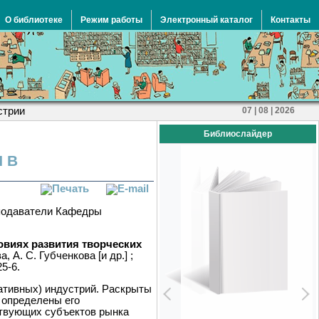
О библиотеке
Режим работы
Электронный каталог
Контакты
стрии
07 | 08 | 2026
Библиослайдер
 В
еподаватели Кафедры
овиях развития творческих
, А. С. Губченкова [и др.] ;
25-6.
ативных) индустрий. Раскрыты
е определены его
ствующих субъектов рынка