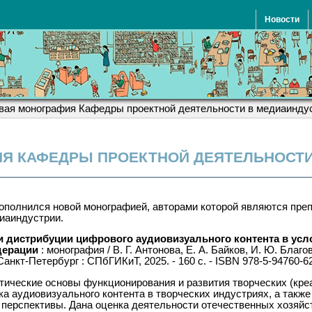
Новости
вая монография Кафедры проектной деятельности в медиаинду
Я КАФЕДРЫ ПРОЕКТНОЙ ДЕЯТЕЛЬНОСТИ
полнился новой монографией, авторами которой являются пр
диаиндустрии.
 дистрибуции цифрового аудиовизуального контента в усл
дерации
: монография / В. Г. Антонова, Е. А. Байков, И. Ю. Благова
 Санкт-Петербург : СПбГИКиТ, 2025. - 160 с. - ISBN 978-5-94760-6
тические основы функционирования и развития творческих (кре
ка аудиовизуального контента в творческих индустриях, а такж
 перспективы. Дана оценка деятельности отечественных хозяй