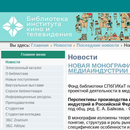
Вы здесь:
Главная
Новости
Последние новости
Но
Главное меню
Новости
Новости
НОВАЯ МОНОГРАФИ
Электронный каталог
МЕДИАИНДУСТРИИ
О библиотеке
Новые поступления
Виртуальные выставки
Фонд библиотеки СПбГИКиТ по
проектной деятельности в ме
Спроси библиотекаря
Информационные ресурсы
Перспективы производства и
Преподавателям
индустрий в Российской Фе
Студентам
под общ. ред. Е. А. Байкова. -
Студентам колледжа
В монографии изложены теоре
ЭБС Znanium
понятие, структура и роль рын
ЭБС Айбукс
специфические особенности и