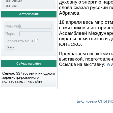
духовную энергию наро
ЭБС Айбукс
ЭБС Лань
слова сказал русский 
Абрамов.
Авторизация
18 апреля весь мир о
Фамилия
памятников и историче
Ассамблеей Междунаро
Пароль
охраны памятников и д
Запомнить меня
ЮНЕСКО.
Предлагаем ознакомить
выставкой, подготовлен
Ссылка на выставку:
ww
Сейчас на сайте
Сейчас 337 гостей и ни одного
зарегистрированного
пользователя на сайте
Библиотека СПбГИКи