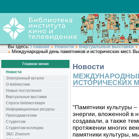
Вы здесь:
Главная
Новости
Виртуальные выставки
Международный день памятников и исторических мест. Вы
Главное меню
Новости
Новости
МЕЖДУНАРОДНЫЙ
Электронный каталог
ИСТОРИЧЕСКИХ М
О библиотеке
Новые поступления
Виртуальные выставки
Спроси библиотекаря
"Памятники культуры –
Информационные ресурсы
энергии, вложенной в 
Преподавателям
создавали, а также те
Студентам
протяжении многих век
Студентам колледжа
памятники культуры, м
ЭБС Znanium